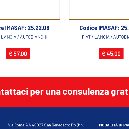
ce IMASAF: 25.22.06
Codice IMASAF: 25.
/ LANCIA / AUTOBIANCHI
FIAT / LANCIA / AUTOB
€ 57,00
€ 45,00
ntattaci per una consulenza grat
Via Roma 7/A 46027 San Benedetto Po (MN)
MODALITÀ DI P