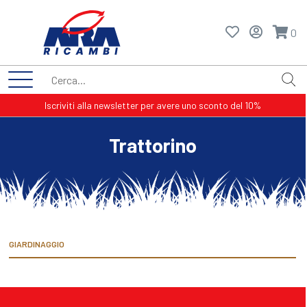
0
Iscriviti alla newsletter per avere uno sconto del 10%
Trattorino
GIARDINAGGIO